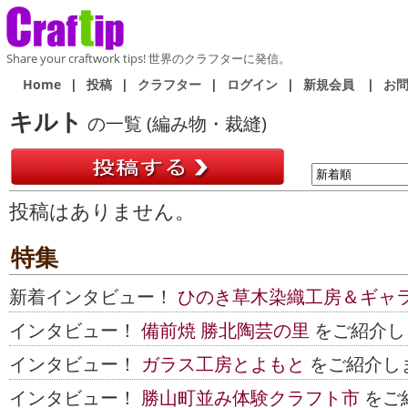
Share your craftwork tips! 世界のクラフターに発信。
Home
|
投稿
|
クラフター
|
ログイン
|
新規会員
|
お
キルト
の一覧 (編み物・裁縫)
投稿はありません。
特集
新着インタビュー！
ひのき草木染織工房＆ギャ
インタビュー！
備前焼 勝北陶芸の里
をご紹介し
インタビュー！
ガラス工房とよもと
をご紹介し
インタビュー！
勝山町並み体験クラフト市
をご