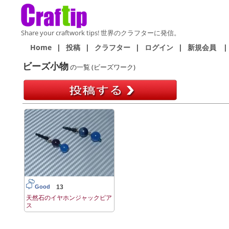
Share your craftwork tips! 世界のクラフターに発信。
Home
|
投稿
|
クラフター
|
ログイン
|
新規会員
|
ビーズ小物
の一覧 (ビーズワーク)
13
Good
天然石のイヤホンジャックピア
ス