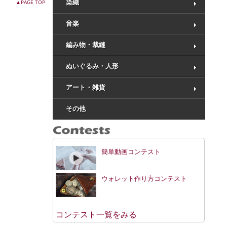
▲PAGE TOP
染織
音楽
編み物・裁縫
ぬいぐるみ・人形
アート・雑貨
その他
簡単動画コンテスト
ウォレット作り方コンテスト
コンテスト一覧をみる