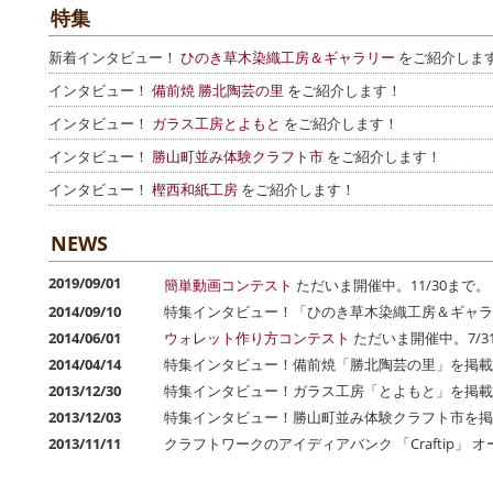
特集
新着インタビュー！
ひのき草木染織工房＆ギャラリー
をご紹介しま
インタビュー！
備前焼 勝北陶芸の里
をご紹介します！
インタビュー！
ガラス工房とよもと
をご紹介します！
インタビュー！
勝山町並み体験クラフト市
をご紹介します！
インタビュー！
樫西和紙工房
をご紹介します！
NEWS
2019/09/01
簡単動画コンテスト
ただいま開催中。11/30まで。
2014/09/10
特集インタビュー！「ひのき草木染織工房＆ギャラ
2014/06/01
ウォレット作り方コンテスト
ただいま開催中。7/3
2014/04/14
特集インタビュー！備前焼「勝北陶芸の里」を掲載
2013/12/30
特集インタビュー！ガラス工房「とよもと」を掲載
2013/12/03
特集インタビュー！勝山町並み体験クラフト市を掲
2013/11/11
クラフトワークのアイディアバンク 「Craftip」 