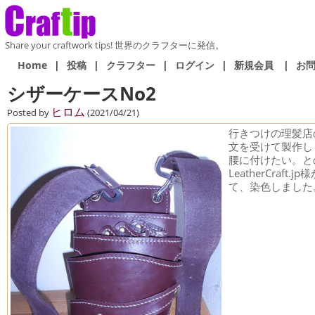
Share your craftwork tips! 世界のクラフターに発信。
Home
|
投稿
|
クラフター
|
ログイン
|
新規会員
|
お
シザーケースNo2
ヒロム
Posted by
(2021/04/21)
行きつけの理髪店
文を受けて製作し
腰に付けたい。と
LeatherCraf
て、染色しました