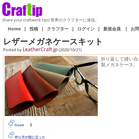
Share your craftwork tips! 世界のクラフターに発信。
Home
|
投稿
|
クラフター
|
ログイン
|
新規会員
|
お
レザーメガネケースキット
LeatherCraft.jp
Posted by
(2020/10/21)
折り返して縫い合
製メガネケース。
3
Good
作り方が役に立った