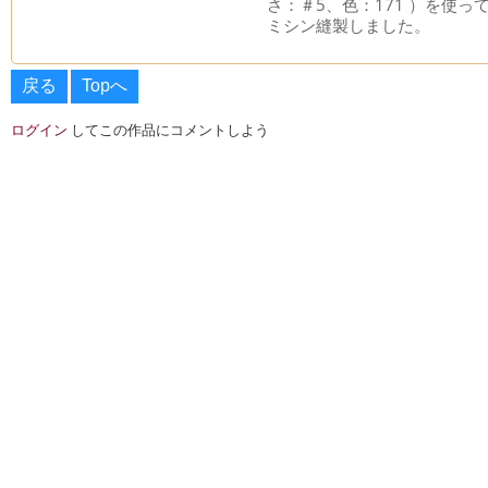
さ：＃5、色：171 ）を使っ
ミシン縫製しました。
戻る
Topへ
ログイン
してこの作品にコメントしよう