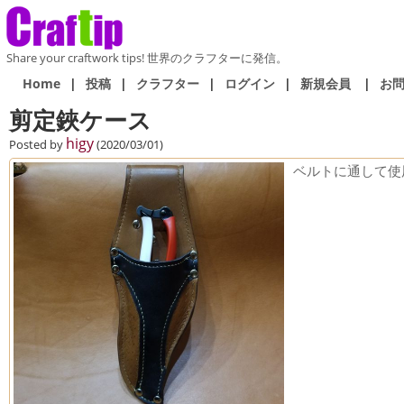
Share your craftwork tips! 世界のクラフターに発信。
Home
|
投稿
|
クラフター
|
ログイン
|
新規会員
|
お
剪定鋏ケース
higy
Posted by
(2020/03/01)
ベルトに通して使