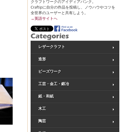
クラフトワークのアイディアバンク。
Craftipに自分の作品を投稿し、ノウハウやコツを
全世界のユーザーと共有しよう。
→英語サイトへ
レザークラフト
造形
ビーズワーク
工芸・金工・鍛冶
紙・和紙
木工
陶芸