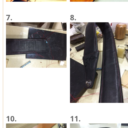
7.
8.
10.
11.