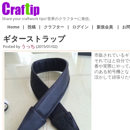
Share your craftwork tips! 世界のクラフターに発信。
Home
|
投稿
|
クラフター
|
ログイン
|
新規会員
|
お
ギターストラップ
うっち
Posted by
(2015/01/02)
市販されているギ
それではと自分で
番や実際にやって
のある初号機とな
活かして頑張りた