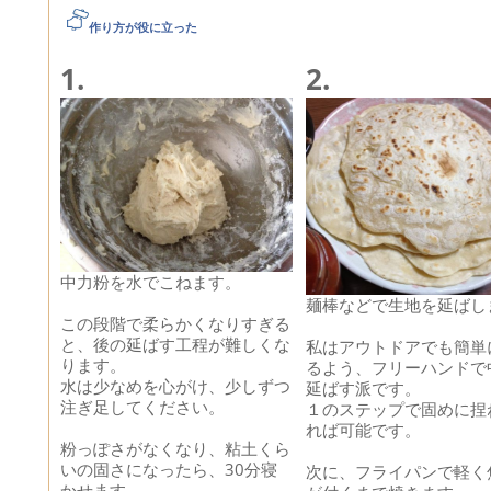
作り方が役に立った
1.
2.
中力粉を水でこねます。
麺棒などで生地を延ばし
この段階で柔らかくなりすぎる
と、後の延ばす工程が難しくな
私はアウトドアでも簡単
ります。
るよう、フリーハンドで
水は少なめを心がけ、少しずつ
延ばす派です。
注ぎ足してください。
１のステップで固めに捏
れば可能です。
粉っぽさがなくなり、粘土くら
いの固さになったら、30分寝
次に、フライパンで軽く
かせます。