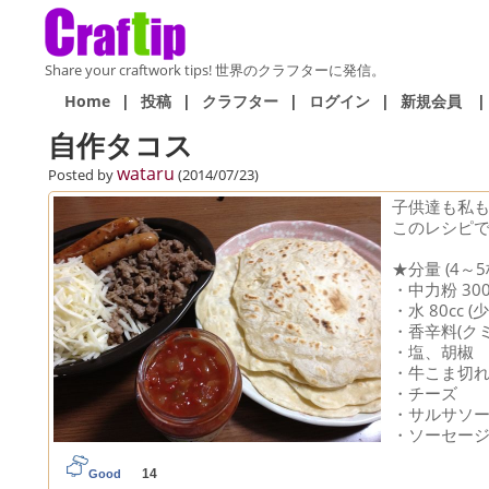
Share your craftwork tips! 世界のクラフターに発信。
Home
|
投稿
|
クラフター
|
ログイン
|
新規会員
|
自作タコス
wataru
Posted by
(2014/07/23)
子供達も私
このレシピ
★分量 (4～5
・中力粉 300
・水 80cc 
・香辛料(ク
・塩、胡椒
・牛こま切
・チーズ
・サルサソ
・ソーセー
14
Good