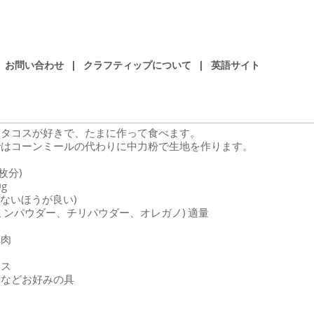
お問い合わせ
|
クラフティップについて
|
英語サイト
もタコスが好きで、たまに作って食べます。
ではコーンミールの代わりに中力粉で生地を作ります。
枚分)
g
(少ないほうが良い)
ミンパウダー、チリパウダー、オレガノ) 適量
れ肉
ース
ジなどお好みの具