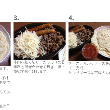
3.
4.
牛肉を細く切り、たっぷりの香
チーズ、サルサソースを
辛料と混ぜ合わせて焼き、塩・
て、完成。
ます。
胡椒で味付けします。
サルサソースは市販のも
に作れ
中空で
ねてあ
焦げ目