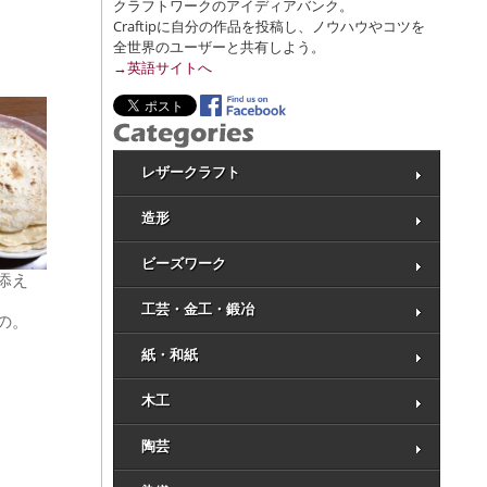
クラフトワークのアイディアバンク。
Craftipに自分の作品を投稿し、ノウハウやコツを
全世界のユーザーと共有しよう。
→英語サイトへ
レザークラフト
造形
ビーズワーク
添え
工芸・金工・鍛冶
の。
紙・和紙
木工
陶芸