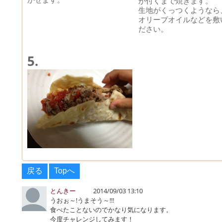
が付くまで焼きます。
生地がくっつくようなら
オリーブオイルなどを敷
ださい。
5.
戻る
Topへ
とんきー
2014/09/03 13:10
うおぉ～!うまそう～!!!
食べたことないのでかなり気になります。
今度チャレンジしてみます！